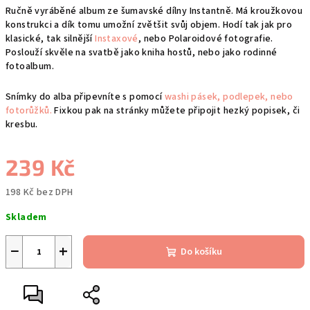
Ručně vyráběné album ze šumavské dílny Instantně. Má kroužkovou
konstrukci a dík tomu umožní zvětšit svůj objem. Hodí tak jak pro
klasické, tak silnější
Instaxové
, nebo Polaroidové fotografie.
Poslouží skvěle na svatbě jako kniha hostů, nebo jako rodinné
fotoalbum.
Snímky do alba připevníte s pomocí
washi pásek, podlepek, nebo
fotorůžků.
Fixkou pak na stránky můžete připojit hezký popisek, či
kresbu.
239 Kč
198 Kč bez DPH
Měrná
Skladem
cena:
−
+
Do košíku