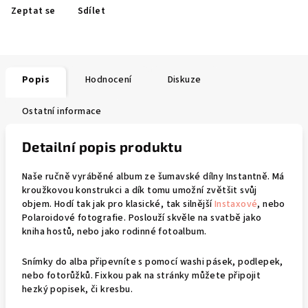
Zeptat se
Sdílet
Popis
Hodnocení
Diskuze
Ostatní informace
Detailní popis produktu
Naše ručně vyráběné album ze šumavské dílny Instantně. Má
kroužkovou konstrukci a dík tomu umožní zvětšit svůj
objem. Hodí tak jak pro klasické, tak silnější
Instaxové
, nebo
Polaroidové fotografie. Poslouží skvěle na svatbě jako
kniha hostů, nebo jako rodinné fotoalbum.
Snímky do alba připevníte s pomocí washi pásek, podlepek,
nebo fotorůžků. Fixkou pak na stránky můžete připojit
hezký popisek, či kresbu.