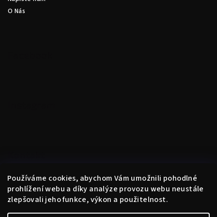
O Nás
Facebook
Instagram
Kontakt
obchod
@
instantne.cz
Používáme cookies, abychom Vám umožnili pohodlné
+420 720 025 433
prohlížení webu a díky analýze provozu webu neustále
zlepšovali jeho funkce, výkon a použitelnost.