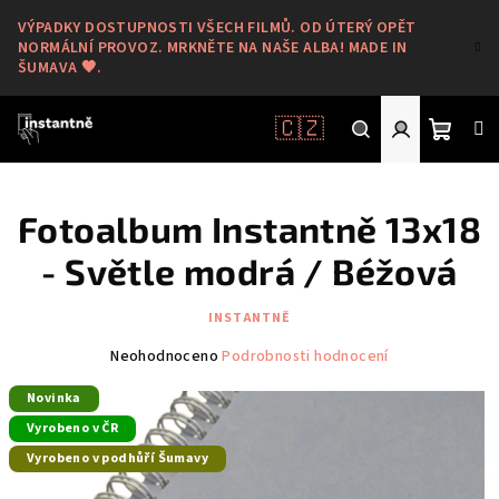
Přejít
VÝPADKY DOSTUPNOSTI VŠECH FILMŮ. OD ÚTERÝ OPĚT
na
NORMÁLNÍ PROVOZ. MRKNĚTE NA NAŠE ALBA! MADE IN
obsah
ŠUMAVA 🖤.
🇨🇿
Nákup
Hledat
Přihlášení
Fotoalbum Instantně 13x18
košík
- Světle modrá / Béžová
INSTANTNĚ
Průměrné
Neohodnoceno
Podrobnosti hodnocení
hodnocení
Novinka
produktu
je
Vyrobeno v ČR
0,0
Vyrobeno v podhůří Šumavy
z
5