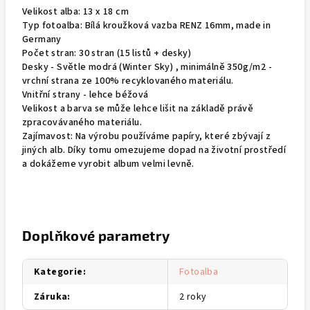
Velikost alba: 13 x 18 cm
Typ fotoalba: Bílá kroužková vazba RENZ 16mm, made in
Germany
Počet stran: 30 stran (15 listů + desky)
Desky - Světle modrá (Winter Sky) , minimálně 350g/m2 -
vrchní strana ze 100% recyklovaného materiálu.
Vnitřní strany - lehce béžová
Velikost a barva se může lehce lišit na základě právě
zpracovávaného materiálu.
Zajímavost: Na výrobu používáme papíry, které zbývají z
jiných alb. Díky tomu omezujeme dopad na životní prostředí
a dokážeme vyrobit album velmi levně.
Doplňkové parametry
Kategorie
:
Fotoalba
Záruka
:
2 roky