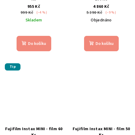
955 Kč
4 860 Kč
999 Kč
5 390 Kč
(–4 %)
(–9 %)
Skladem
Objednáno
Průměrné
hodnocení
produktu
Do košíku
Do košíku
je
5,0
z
5
Tip
hvězdiček.
Fujifilm Instax MINI - film 60
Fujifilm Instax MINI - film 50