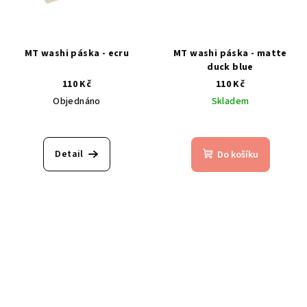
MT washi páska - ecru
MT washi páska - matte
duck blue
110 Kč
110 Kč
Objednáno
Skladem
Detail
Do košíku