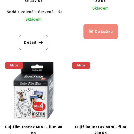
147 Kč
30 Kč
od
Skladem
šedá + zelená + červená
šedá + tmavě modrá
šedá + světle m
Skladem
Do košíku
Detail
Akce
Akce
Fujifilm Instax MINI - film 40
Fujifilm Instax MINI - film
Ks
200 Ks