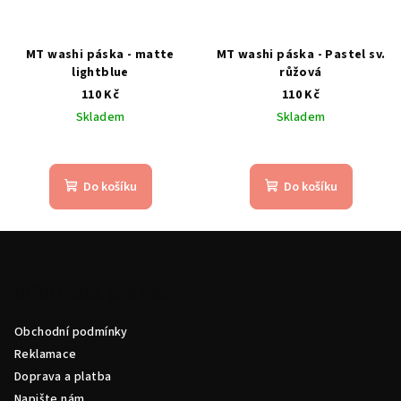
MT washi páska - matte
MT washi páska - Pastel sv.
lightblue
růžová
110 Kč
110 Kč
Skladem
Skladem
Do košíku
Do košíku
Z
á
p
Informace pro vás
a
Obchodní podmínky
t
Reklamace
í
Doprava a platba
Napište nám