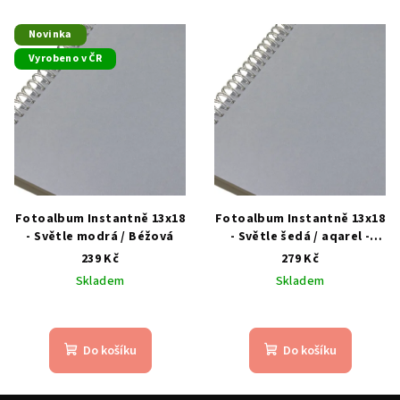
Novinka
Vyrobeno v ČR
Fotoalbum Instantně 13x18
Fotoalbum Instantně 13x18
- Světle modrá / Béžová
- Světle šedá / aqarel -
LIMITOVANÁ EDICE
239 Kč
279 Kč
Skladem
Skladem
Do košíku
Do košíku