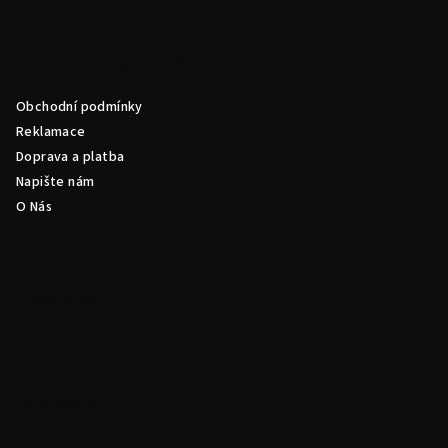
Z
á
p
Informace pro vás
a
Obchodní podmínky
t
Reklamace
í
Doprava a platba
Napište nám
O Nás
Facebook
Instagram