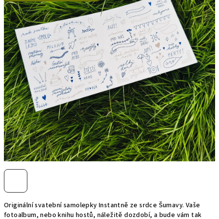
hvězdiček.
Originální svatební samolepky Instantně ze srdce Šumavy. Vaše
fotoalbum, nebo knihu hostů, náležitě dozdobí, a bude vám tak