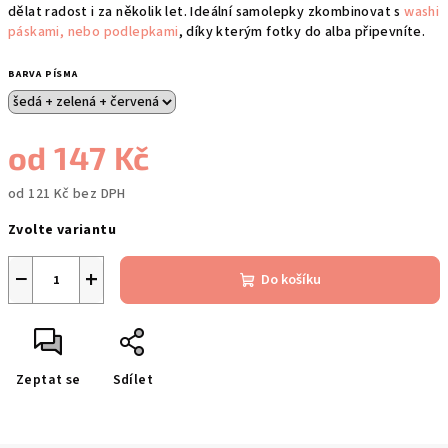
dělat radost i za několik let. Ideální samolepky zkombinovat s
washi
páskami, nebo podlepkami
, díky kterým fotky do alba připevníte.
BARVA PÍSMA
od
147 Kč
od
121 Kč
bez DPH
Měrná
Zvolte variantu
cena:
−
+
Do košíku
Zeptat se
Sdílet