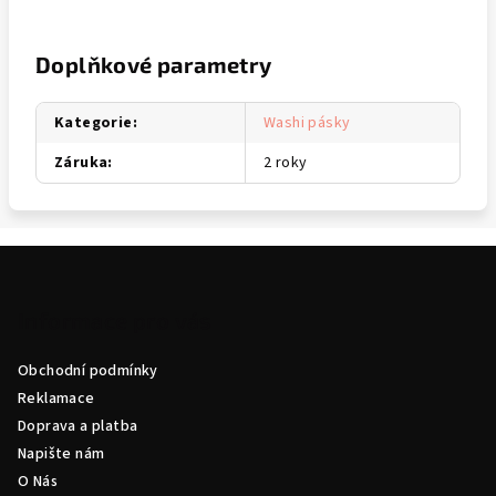
Doplňkové parametry
Kategorie
:
Washi pásky
Záruka
:
2 roky
Z
á
p
Informace pro vás
a
Obchodní podmínky
t
Reklamace
í
Doprava a platba
Napište nám
O Nás