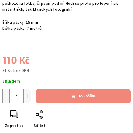
poškozena fotka, či papír pod ní. Hodí se proto pro lepení jak
instantních, tak klasických fotografií.
Šířka pásky: 15 mm
Délka pásky: 7 metrů
110 Kč
91 Kč bez DPH
Měrná
Skladem
cena:
−
+
Do košíku
Zeptat se
Sdílet