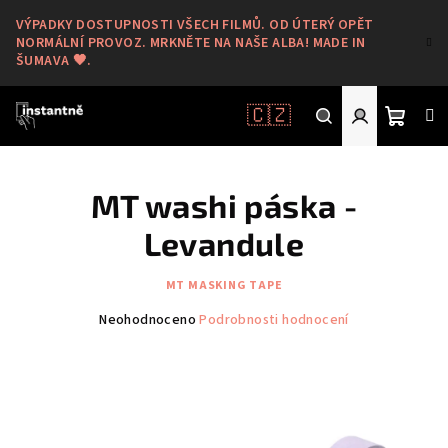
Přejít
VÝPADKY DOSTUPNOSTI VŠECH FILMŮ. OD ÚTERÝ OPĚT
na
NORMÁLNÍ PROVOZ. MRKNĚTE NA NAŠE ALBA! MADE IN
obsah
ŠUMAVA 🖤.
🇨🇿
Nákup
Hledat
Přihlášení
MT washi páska -
košík
Levandule
MT MASKING TAPE
Průměrné
Neohodnoceno
Podrobnosti hodnocení
hodnocení
produktu
je
0,0
z
5