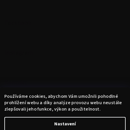
Facebook
Instagram
Kontakt
obchod
@
instantne.cz
Používáme cookies, abychom Vám umožnili pohodlné
+420 720 025 433
prohlížení webu a díky analýze provozu webu neustále
zlepšovali jeho funkce, výkon a použitelnost.
Nastavení