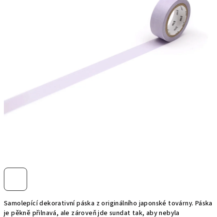
hvězdiček.
Samolepící dekorativní páska z originálního japonské továrny. Páska
je pěkně přilnavá, ale zároveň jde sundat tak, aby nebyla