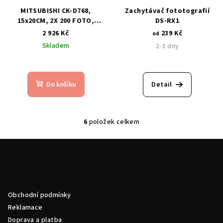
MITSUBISHI CK-D768,
Zachytávač fototografií
15x20CM, 2X 200 FOTO,
DS-RX1
TERMOPAPÍR PRO CP-
2 926 Kč
239 Kč
od
D70/707DW
Skladem
2-3 dny
Do košíku
Detail
6
položek celkem
O
v
Z
l
á
á
p
Informace pro vás
d
a
a
c
Obchodní podmínky
t
í
Reklamace
í
p
Doprava a platba