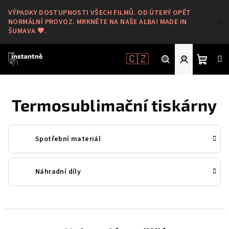
Přejít
VÝPADKY DOSTUPNOSTI VŠECH FILMŮ. OD ÚTERÝ OPĚT
na
NORMÁLNÍ PROVOZ. MRKNĚTE NA NAŠE ALBA! MADE IN
obsah
ŠUMAVA 🖤.
🇨🇿
Nákup
Hledat
Přihlášení
Termosublimační tiskárny
košík
Spotřební materiál
Náhradní díly