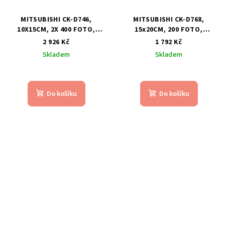
MITSUBISHI CK-D746,
MITSUBISHI CK-D768,
10X15CM, 2X 400 FOTO,
15x20CM, 200 FOTO,
TERMOPAPÍR PRO CP-
TERMOPAPÍR PRO CP-
2 926 Kč
1 792 Kč
D70/707DW / CP-D80DW
D70/707DW
Skladem
Skladem
Do košíku
Do košíku