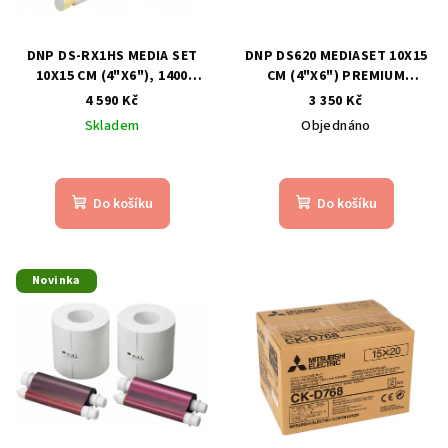
r
o
d
DNP DS-RX1HS MEDIA SET
DNP DS620 MEDIASET 10X15
10X15 CM (4"X6"), 1400
CM (4"X6") PREMIUM
u
PRINTS
DIGITAL, 800 PRINTS
4 590 Kč
3 350 Kč
k
Skladem
Objednáno
t
ů
Do košíku
Do košíku
Novinka