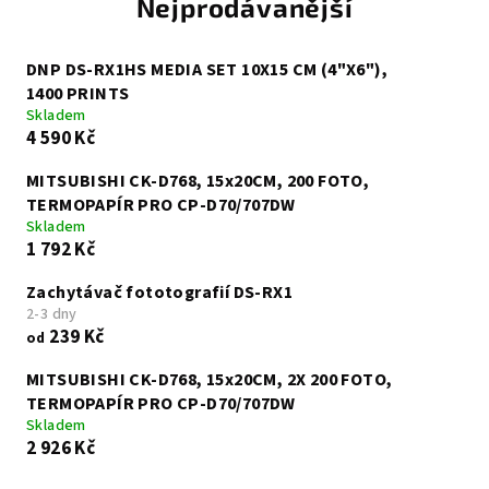
Nejprodávanější
DNP DS-RX1HS MEDIA SET 10X15 CM (4"X6"),
1400 PRINTS
Skladem
4 590 Kč
MITSUBISHI CK-D768, 15x20CM, 200 FOTO,
TERMOPAPÍR PRO CP-D70/707DW
Skladem
1 792 Kč
Zachytávač fototografií DS-RX1
2-3 dny
239 Kč
od
MITSUBISHI CK-D768, 15x20CM, 2X 200 FOTO,
TERMOPAPÍR PRO CP-D70/707DW
Skladem
2 926 Kč