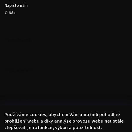
r
Napište nám
v
O Nás
k
y
v
ý
Facebook
p
i
s
u
Instagram
Kontakt
obchod
@
instantne.cz
Používáme cookies, abychom Vám umožnili pohodlné
+420 720 025 433
prohlížení webu a díky analýze provozu webu neustále
zlepšovali jeho funkce, výkon a použitelnost.