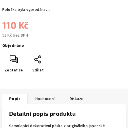
Položka byla vyprodána…
110 Kč
91 Kč bez DPH
Měrná
Objednáno
cena:
Zeptat se
Sdílet
Popis
Hodnocení
Diskuze
Detailní popis produktu
Samolepící dekorativní páska z originálního japonské