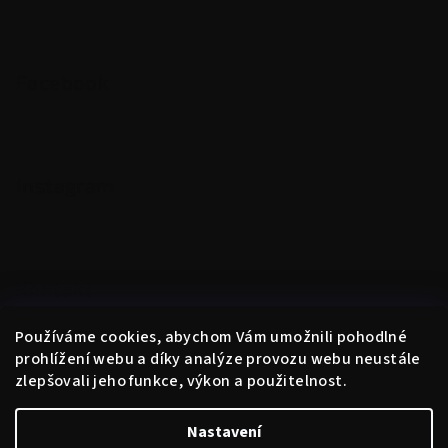
Facebook
Instagram
Kontakt
obchod
@
instantne.cz
Používáme cookies, abychom Vám umožnili pohodlné
+420 720 025 433
prohlížení webu a díky analýze provozu webu neustále
zlepšovali jeho funkce, výkon a použitelnost.
Nastavení