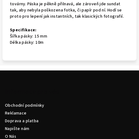
továrny. Páska je pěkně přilnavá, ale zároveň jde sundat
tak, aby nebyla poškozena fotka, či papír pod ní. Hodí se
proto pro lepení jak instantních, tak klasických fotografií.
Specifikace:
Šířka pásky: 15 mm
Délka pásky: 10m
Z
á
p
Informace pro vás
a
Obchodní podmínky
t
Reklamace
í
Doprava a platba
Napište nám
O Nás