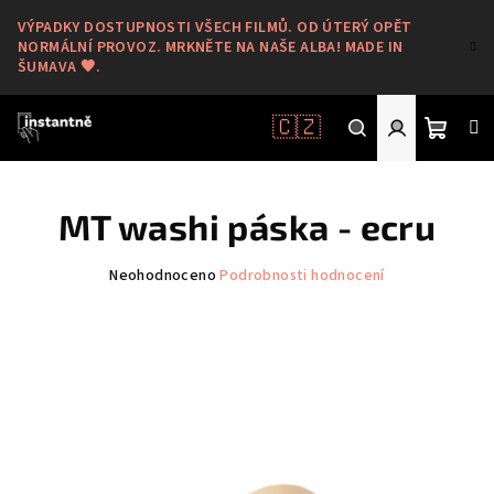
Přejít
VÝPADKY DOSTUPNOSTI VŠECH FILMŮ. OD ÚTERÝ OPĚT
na
NORMÁLNÍ PROVOZ. MRKNĚTE NA NAŠE ALBA! MADE IN
obsah
ŠUMAVA 🖤.
🇨🇿
Nákup
Hledat
Přihlášení
MT washi páska - ecru
košík
Průměrné
Neohodnoceno
Podrobnosti hodnocení
hodnocení
produktu
je
0,0
z
5
hvězdiček.