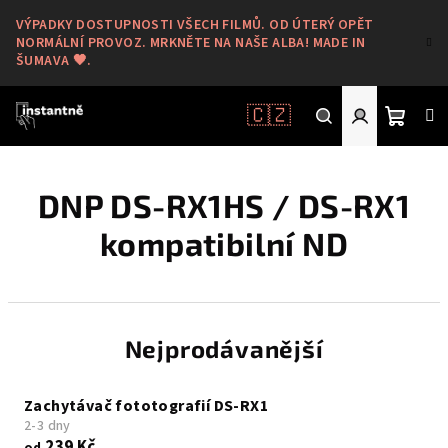
Přejít
VÝPADKY DOSTUPNOSTI VŠECH FILMŮ. OD ÚTERÝ OPĚT
na
NORMÁLNÍ PROVOZ. MRKNĚTE NA NAŠE ALBA! MADE IN
obsah
ŠUMAVA 🖤.
🇨🇿
Nákup
Hledat
Přihlášení
DNP DS-RX1HS / DS-RX1
košík
kompatibilní ND
Nejprodávanější
Zachytávač fototografií DS-RX1
2-3 dny
239 Kč
od