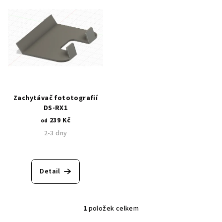
ý
d
p
u
i
k
s
t
p
ů
r
o
d
Zachytávač fototografií
DS-RX1
u
239 Kč
od
k
2-3 dny
t
ů
Detail
1
položek celkem
O