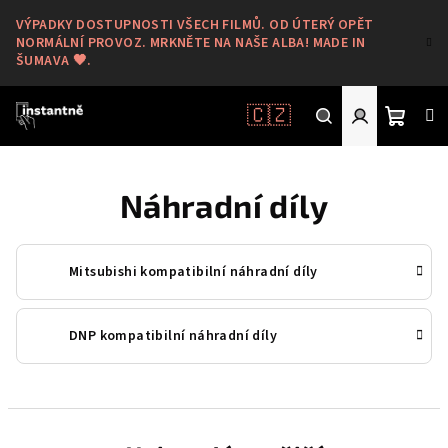
Přejít
VÝPADKY DOSTUPNOSTI VŠECH FILMŮ. OD ÚTERÝ OPĚT
na
NORMÁLNÍ PROVOZ. MRKNĚTE NA NAŠE ALBA! MADE IN
obsah
ŠUMAVA 🖤.
🇨🇿
Nákup
Hledat
Přihlášení
Náhradní díly
košík
Mitsubishi kompatibilní náhradní díly
DNP kompatibilní náhradní díly