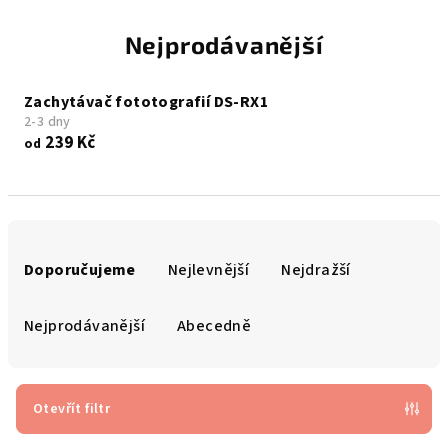
Nejprodávanější
Zachytávač fototografií DS-RX1
2-3 dny
239 Kč
od
Ř
a
Doporučujeme
Nejlevnější
Nejdražší
z
e
Nejprodávanější
Abecedně
n
í
p
Otevřít filtr
r