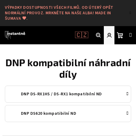
Přejít
VÝPADKY DOSTUPNOSTI VŠECH FILMŮ. OD ÚTERÝ OPĚT
na
NORMÁLNÍ PROVOZ. MRKNĚTE NA NAŠE ALBA! MADE IN
obsah
ŠUMAVA 🖤.
🇨🇿
Nákup
Hledat
Přihlášení
DNP kompatibilní náhradní
košík
díly
DNP DS-RX1HS / DS-RX1 kompatibilní ND
DNP DS620 kompatibilní ND