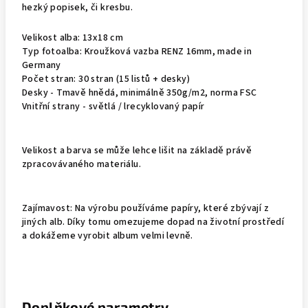
hezký popisek, či kresbu.
Velikost alba: 13x18 cm
Typ fotoalba: Kroužková vazba RENZ 16mm, made in
Germany
Počet stran: 30 stran (15 listů + desky)
Desky - Tmavě hnědá, minimálně 350g/m2, norma FSC
Vnitřní strany - světlá / lrecyklovaný papír
Velikost a barva se může lehce lišit na základě právě
zpracovávaného materiálu.
Zajímavost: Na výrobu používáme papíry, které zbývají z
jiných alb. Díky tomu omezujeme dopad na životní prostředí
a dokážeme vyrobit album velmi levně.
Doplňkové parametry