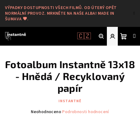
Přejít
VÝPADKY DOSTUPNOSTI VŠECH FILMŮ. OD ÚTERÝ OPĚT
na
NORMÁLNÍ PROVOZ. MRKNĚTE NA NAŠE ALBA! MADE IN
obsah
ŠUMAVA 🖤.
🇨🇿
Nákup
Hledat
Přihlášení
Fotoalbum Instantně 13x18
košík
- Hnědá / Recyklovaný
papír
INSTANTNĚ
Průměrné
Neohodnoceno
Podrobnosti hodnocení
hodnocení
produktu
je
0,0