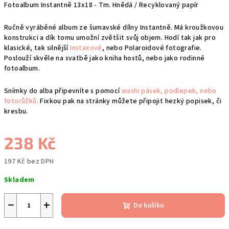
Fotoalbum Instantně 13x18 - Tm. Hnědá / Recyklovaný papír
Ručně vyráběné album ze šumavské dílny Instantně. Má kroužkovou
konstrukci a dík tomu umožní zvětšit svůj objem. Hodí tak jak pro
klasické, tak silnější
Instaxové
, nebo Polaroidové fotografie.
Poslouží skvěle na svatbě jako kniha hostů, nebo jako rodinné
fotoalbum.
Snímky do alba připevníte s pomocí
washi pásek, podlepek, nebo
fotorůžků.
Fixkou pak na stránky můžete připojit hezký popisek, či
kresbu.
238 Kč
197 Kč bez DPH
Měrná
Skladem
cena:
−
+
Do košíku