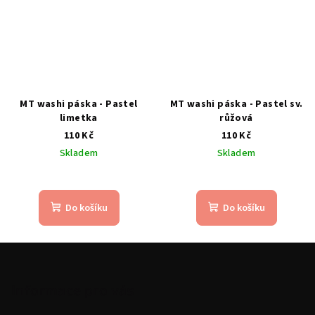
MT washi páska - Pastel
MT washi páska - Pastel sv.
limetka
růžová
110 Kč
110 Kč
Skladem
Skladem
Do košíku
Do košíku
Z
á
p
Informace pro vás
a