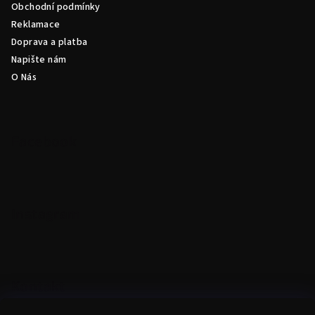
Obchodní podmínky
t
Reklamace
í
Doprava a platba
Napište nám
O Nás
Facebook
Instagram
Kontakt