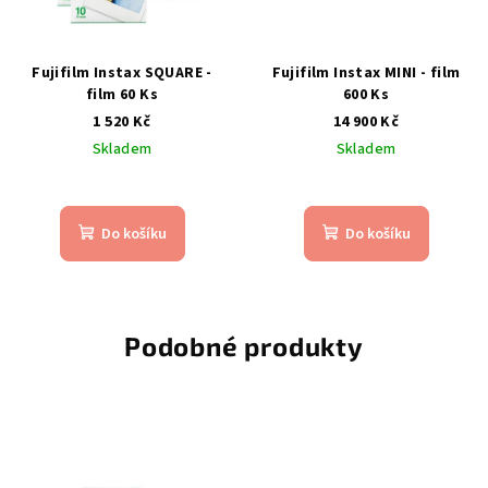
Fujifilm Instax SQUARE -
Fujifilm Instax MINI - film
film 60 Ks
600 Ks
1 520 Kč
14 900 Kč
Skladem
Skladem
Průměrné
hodnocení
produktu
Do košíku
Do košíku
je
5,0
z
5
hvězdiček.
Podobné produkty