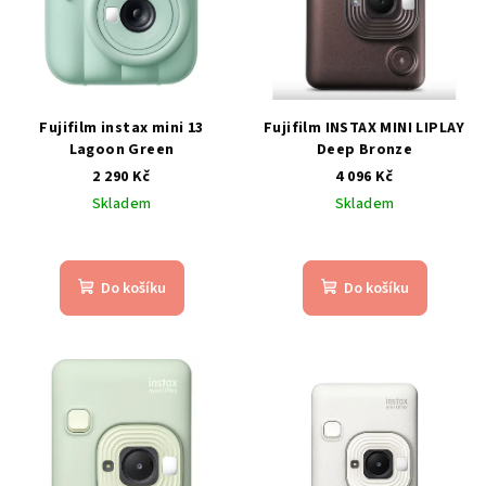
s
t
p
ů
r
o
d
Fujifilm instax mini 13
Fujifilm INSTAX MINI LIPLAY
Lagoon Green
Deep Bronze
u
2 290 Kč
4 096 Kč
k
Skladem
Skladem
t
ů
Do košíku
Do košíku