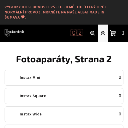
Přejít
VÝPADKY DOSTUPNOSTI VŠECH FILMŮ. OD ÚTERÝ OPĚT
na
NORMÁLNÍ PROVOZ. MRKNĚTE NA NAŠE ALBA! MADE IN
obsah
ŠUMAVA 🖤.
🇨🇿
Nákup
Hledat
Přihlášení
Fotoaparáty
, Strana 2
košík
Instax Mini
Instax Square
Instax Wide