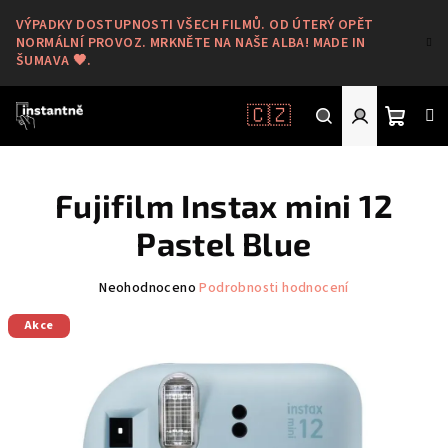
Přejít
VÝPADKY DOSTUPNOSTI VŠECH FILMŮ. OD ÚTERÝ OPĚT
na
NORMÁLNÍ PROVOZ. MRKNĚTE NA NAŠE ALBA! MADE IN
obsah
ŠUMAVA 🖤.
🇨🇿
Nákup
Hledat
Přihlášení
Fujifilm Instax mini 12
košík
Pastel Blue
Průměrné
Neohodnoceno
Podrobnosti hodnocení
hodnocení
Akce
produktu
je
0,0
z
5
hvězdiček.