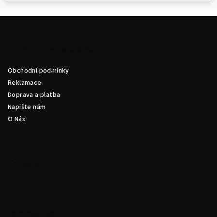
Z
á
p
Informace pro vás
a
Obchodní podmínky
t
Reklamace
í
Doprava a platba
Napište nám
O Nás
Facebook
Instagram