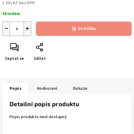
1 531 Kč bez DPH
Měrná
Skladem
cena:
−
+
Do košíku
Zeptat se
Sdílet
Popis
Hodnocení
Diskuze
Detailní popis produktu
Popis produktu není dostupný