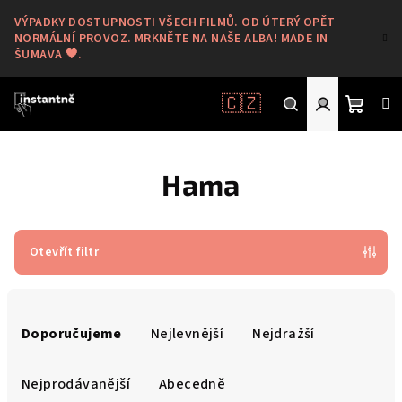
Přejít
VÝPADKY DOSTUPNOSTI VŠECH FILMŮ. OD ÚTERÝ OPĚT
na
NORMÁLNÍ PROVOZ. MRKNĚTE NA NAŠE ALBA! MADE IN
obsah
ŠUMAVA 🖤.
🇨🇿
Nákup
Hledat
Přihlášení
Hama
košík
Otevřít filtr
Ř
a
Doporučujeme
Nejlevnější
Nejdražší
z
e
Nejprodávanější
Abecedně