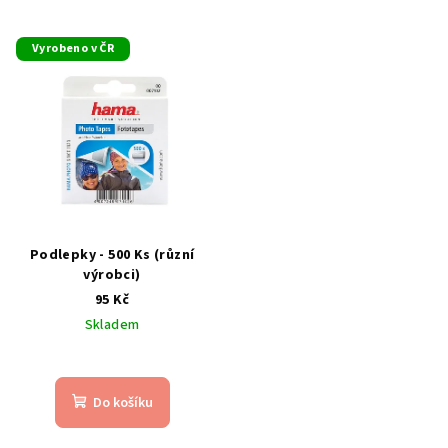
Vyrobeno v ČR
Podlepky - 500 Ks (různí
výrobci)
95 Kč
Skladem
Do košíku