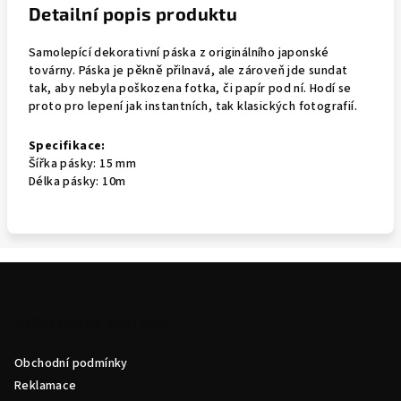
Detailní popis produktu
Samolepící dekorativní páska z originálního japonské
továrny. Páska je pěkně přilnavá, ale zároveň jde sundat
tak, aby nebyla poškozena fotka, či papír pod ní. Hodí se
proto pro lepení jak instantních, tak klasických fotografií.
Specifikace:
Šířka pásky: 15 mm
Délka pásky: 10m
Z
á
p
Informace pro vás
a
Obchodní podmínky
t
Reklamace
í