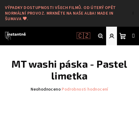
Přejít
VÝPADKY DOSTUPNOSTI VŠECH FILMŮ. OD ÚTERÝ OPĚT
na
NORMÁLNÍ PROVOZ. MRKNĚTE NA NAŠE ALBA! MADE IN
obsah
ŠUMAVA 🖤.
🇨🇿
Nákup
Hledat
Přihlášení
MT washi páska - Pastel
košík
limetka
Průměrné
Neohodnoceno
Podrobnosti hodnocení
hodnocení
produktu
je
0,0
z
5
hvězdiček.