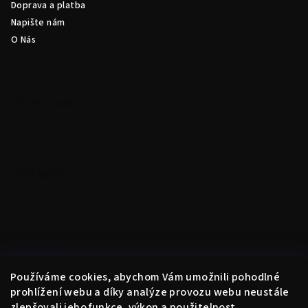
Doprava a platba
Napište nám
O Nás
Facebook
Instagram
Kontakt
obchod
@
instantne.cz
Používáme cookies, abychom Vám umožnili pohodlné
+420 720 025 433
prohlížení webu a díky analýze provozu webu neustále
zlepšovali jeho funkce, výkon a použitelnost.