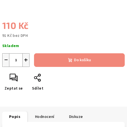
110 Kč
91 Kč bez DPH
Měrná
Skladem
cena:
−
+
Do košíku
Zeptat se
Sdílet
Popis
Hodnocení
Diskuze