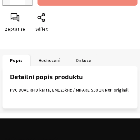
Zeptat se
Sdílet
Popis
Hodnocení
Diskuze
Detailní popis produktu
PVC DUAL RFID karta, EM125kHz / MIFARE S50 1K NXP originál
Z
á
p
Informace pro vás