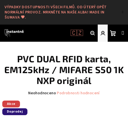
Přejít
VÝPADKY DOSTUPNOSTI VŠECH FILMŮ. OD ÚTERÝ OPĚT
na
NORMÁLNÍ PROVOZ. MRKNĚTE NA NAŠE ALBA! MADE IN
obsah
ŠUMAVA 🖤.
🇨🇿
Nákup
Hledat
Přihlášení
PVC DUAL RFID karta,
košík
EM125kHz / MIFARE S50 1K
NXP originál
Průměrné
Neohodnoceno
Podrobnosti hodnocení
hodnocení
Akce
produktu
je
Doprodej
0,0
z
5