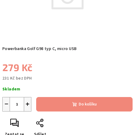
Powerbanka Golf G98 typ C, micro USB
279 Kč
231 Kč bez DPH
Měrná
Skladem
cena:
−
+
Do košíku
Zeptat se
Sdílet