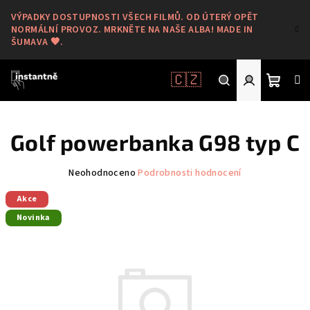
Přejít
VÝPADKY DOSTUPNOSTI VŠECH FILMŮ. OD ÚTERÝ OPĚT
na
NORMÁLNÍ PROVOZ. MRKNĚTE NA NAŠE ALBA! MADE IN
obsah
ŠUMAVA 🖤.
🇨🇿
Nákup
Hledat
Přihlášení
Golf powerbanka G98 typ C
košík
Průměrné
Neohodnoceno
Podrobnosti hodnocení
hodnocení
Akce
produktu
je
Novinka
0,0
z
5
hvězdiček.