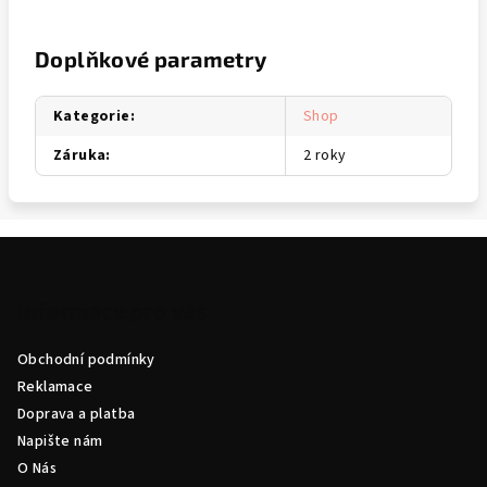
Doplňkové parametry
Kategorie
:
Shop
Záruka
:
2 roky
Z
á
p
Informace pro vás
a
Obchodní podmínky
t
Reklamace
í
Doprava a platba
Napište nám
O Nás