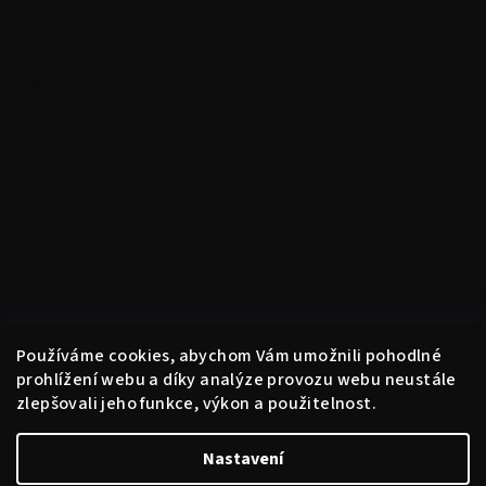
Facebook
Instagram
Kontakt
obchod
@
instantne.cz
Používáme cookies, abychom Vám umožnili pohodlné
+420 720 025 433
prohlížení webu a díky analýze provozu webu neustále
zlepšovali jeho funkce, výkon a použitelnost.
Nastavení