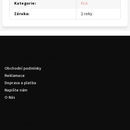
Kategorie
:
PLA
Záruka
:
2 roky
Z
á
p
Informace pro vás
a
Obchodní podmínky
t
Reklamace
í
Doprava a platba
Napište nám
O Nás
Facebook