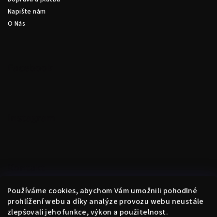
Napište nám
O Nás
Facebook
Instagram
Kontakt
obchod
@
instantne.cz
Používáme cookies, abychom Vám umožnili pohodlné
+420 720 025 433
prohlížení webu a díky analýze provozu webu neustále
zlepšovali jeho funkce, výkon a použitelnost.