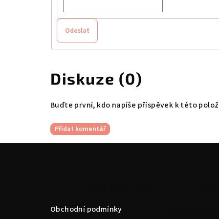
Odeslat
Diskuze (0)
Buďte první, kdo napíše příspěvek k této polož
Přidat komentář
Z
á
Informace pro vás
Fac
p
a
Obchodní podmínky