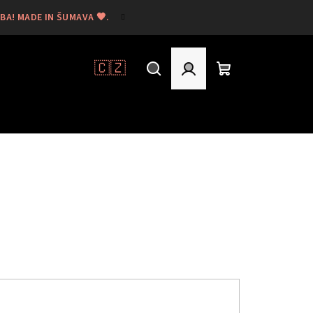
A! MADE IN ŠUMAVA 🖤.
🇨🇿
Hledat
Přihlášení
Nákupní
košík