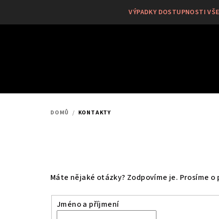
Přejít
VÝPADKY DOSTUPNOSTI VŠEC
na
obsah
DOMŮ
/
KONTAKTY
Máte nějaké otázky? Zodpovíme je. Prosíme o p
Jméno a příjmení