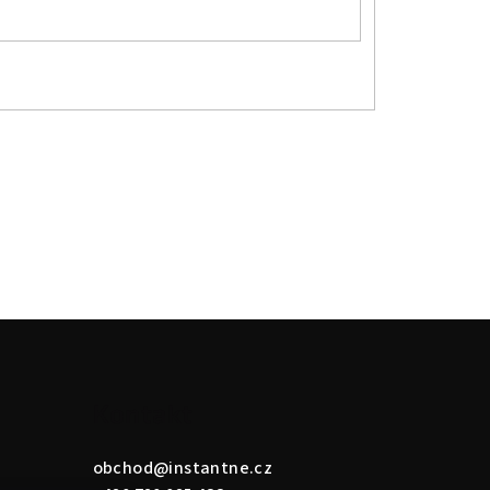
Kontakt
obchod
@
instantne.cz