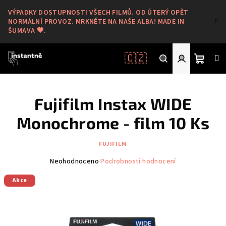
Přejít
VÝPADKY DOSTUPNOSTI VŠECH FILMŮ. OD ÚTERÝ OPĚT
na
NORMÁLNÍ PROVOZ. MRKNĚTE NA NAŠE ALBA! MADE IN
obsah
ŠUMAVA 🖤.
🇨🇿
Nákup
Hledat
Přihlášení
Fujifilm Instax WIDE
košík
Monochrome - film 10 Ks
FUJIFILM
Průměrné
Neohodnoceno
Podrobnosti hodnocení
hodnocení
Akce
produktu
je
0,0
z
5