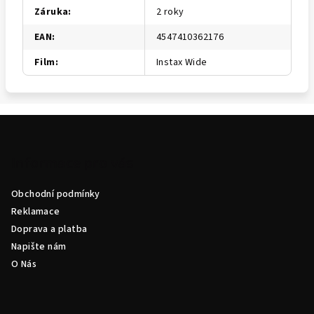
Záruka
:
2 roky
EAN
:
4547410362176
Film
:
Instax Wide
Z
á
p
Informace pro vás
a
Obchodní podmínky
t
Reklamace
í
Doprava a platba
Napište nám
O Nás