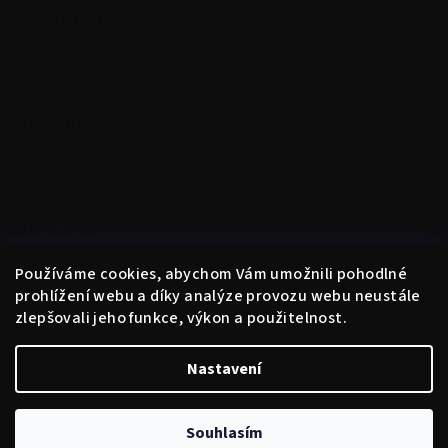
Facebook
Instagram
Kontakt
obchod
@
instantne.cz
Používáme cookies, abychom Vám umožnili pohodlné
+420 720 025 433
prohlížení webu a díky analýze provozu webu neustále
zlepšovali jeho funkce, výkon a použitelnost.
Nastavení
Copyright 2026
Instantně
. Všechna práva vyhrazena.
Upravit
nastavení cookies
Souhlasím