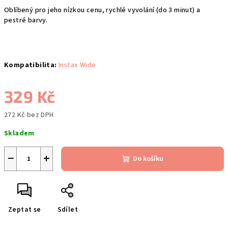
Oblíbený pro jeho nízkou cenu, rychlé vyvolání (do 3 minut) a
pestré barvy.
Kompatibilita:
Instax Wide
329 Kč
272 Kč bez DPH
Měrná
Skladem
cena:
−
+
Do košíku
Zeptat se
Sdílet