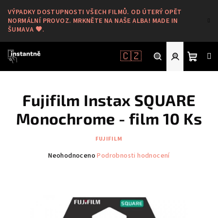
Přejít
VÝPADKY DOSTUPNOSTI VŠECH FILMŮ. OD ÚTERÝ OPĚT
na
NORMÁLNÍ PROVOZ. MRKNĚTE NA NAŠE ALBA! MADE IN
obsah
ŠUMAVA 🖤.
🇨🇿
Nákup
Hledat
Přihlášení
Fujifilm Instax SQUARE
košík
Monochrome - film 10 Ks
FUJIFILM
Průměrné
Neohodnoceno
Podrobnosti hodnocení
hodnocení
produktu
je
0,0
z
5