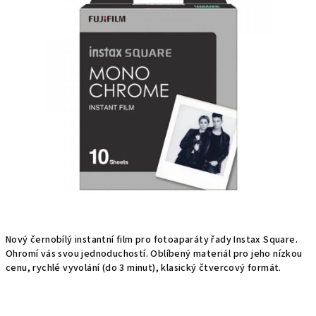
hvězdiček.
Nový černobílý instantní film pro fotoaparáty řady Instax Square.
Ohromí vás svou jednoduchostí. Oblíbený materiál pro jeho nízkou
cenu, rychlé vyvolání (do 3 minut), klasický čtvercový formát.