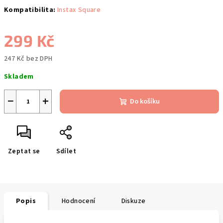
Kompatibilita:
Instax Square
299 Kč
247 Kč bez DPH
Měrná
Skladem
cena:
−
+
Do košíku
Zeptat se
Sdílet
Popis
Hodnocení
Diskuze