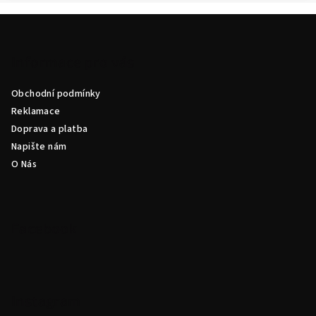
Z
á
p
Informace pro vás
a
Obchodní podmínky
t
Reklamace
í
Doprava a platba
Napište nám
O Nás
Facebook
Instagram