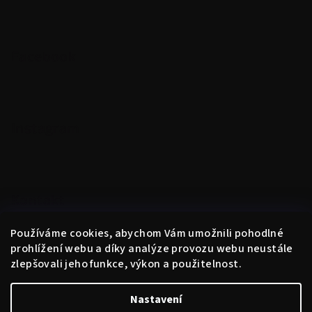
Facebook
Instagram
Kontakt
obchod
@
instantne.cz
Používáme cookies, abychom Vám umožnili pohodlné
+420 720 025 433
prohlížení webu a díky analýze provozu webu neustále
zlepšovali jeho funkce, výkon a použitelnost.
Nastavení