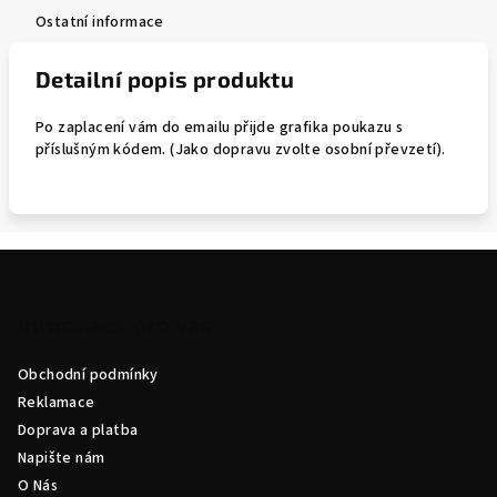
Ostatní informace
Detailní popis produktu
Po zaplacení vám do emailu přijde grafika poukazu s
příslušným kódem. (Jako dopravu zvolte osobní převzetí).
Z
á
p
Informace pro vás
a
Obchodní podmínky
t
Reklamace
í
Doprava a platba
Napište nám
O Nás