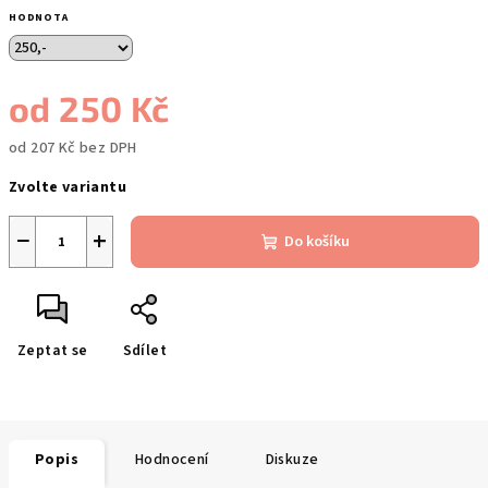
HODNOTA
od
250 Kč
od
207 Kč
bez DPH
Měrná
Zvolte variantu
cena:
−
+
Do košíku
Zeptat se
Sdílet
Popis
Hodnocení
Diskuze