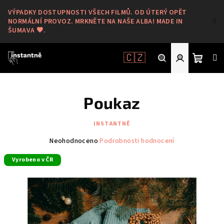
Přejít
VÝPADKY DOSTUPNOSTI VŠECH FILMŮ. OD ÚTERÝ OPĚT
na
NORMÁLNÍ PROVOZ. MRKNĚTE NA NAŠE ALBA! MADE IN
obsah
ŠUMAVA 🖤.
🇨🇿
Nákup
Hledat
Přihlášení
Poukaz
košík
INSTANTNĚ
Průměrné
Neohodnoceno
Podrobnosti hodnocení
hodnocení
Vyrobeno v ČR
produktu
je
0,0
z
5
hvězdiček.