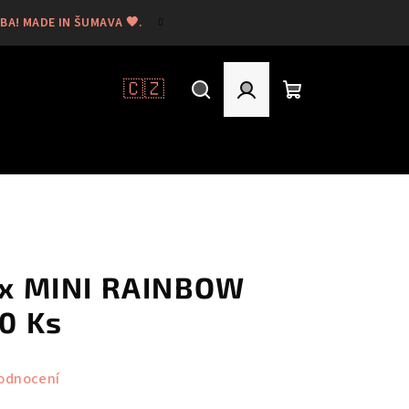
A! MADE IN ŠUMAVA 🖤.
🇨🇿
Hledat
Přihlášení
Nákupní
košík
tax MINI RAINBOW
10 Ks
odnocení