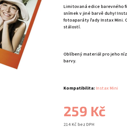
produktu
Limitovaná edice barevného f
je
snímek v jiné barvě duhy! Insta
0,0
fotoaparáty řady Instax Mini.
z
stálostí.
5
hvězdiček.
Oblíbený materiál pro jeho níz
barvy.
Kompatibilita:
Instax Mini
259 Kč
214 Kč bez DPH