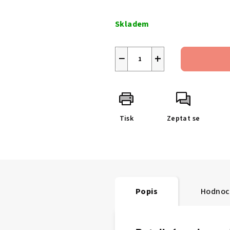
Měrná
cena:
Skladem
−
+
Tisk
Zeptat se
Popis
Hodnoc