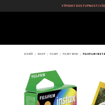
Přejít
VÝPADKY DOSTUPNOSTI VŠEC
na
obsah
DOMŮ
/
SHOP
/
FILMY
/
FILMY MINI
/
FUJIFILM INST