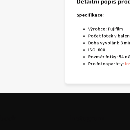
Detailní popis pro
Specifikace:
Výrobce: Fujifilm
Počet fotek v balení
Doba vyvolání: 3 m
ISO: 800
Rozměr fotky: 54 x
Pro fotoaparáty:
In
ebook
Instagram