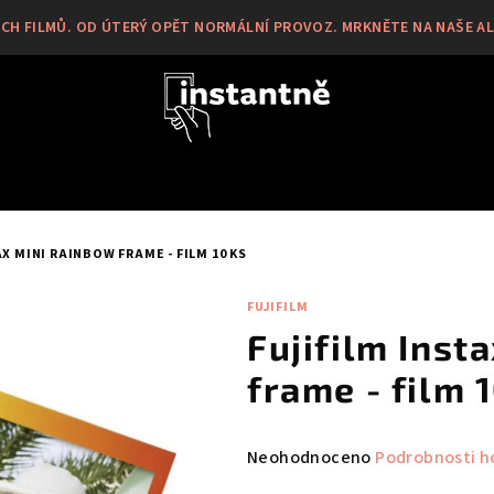
H FILMŮ. OD ÚTERÝ OPĚT NORMÁLNÍ PROVOZ. MRKNĚTE NA NAŠE ALB
AX MINI RAINBOW FRAME - FILM 10 KS
FUJIFILM
Fujifilm Ins
frame - film 
Průměrné
Neohodnoceno
Podrobnosti h
hodnocení