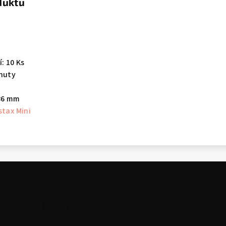
duktu
: 10 Ks
inuty
 86 mm
stax Mini
Kontakt