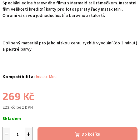
Speciální edice barevného filmu s Mermaid tail rámečkem. Instantní
film velikosti kreditní karty pro fotoaparáty řady Instax Mini.
Ohromí vás svou jednoduchostí a barevnou stálostí.
Oblíbený materiál pro jeho nízkou cenu, rychlé vyvolání (do 3 minut)
a pestré barvy.
Kompatibilita:
Instax Mini
269 Kč
222 Kč bez DPH
Měrná
Skladem
cena:
−
+
Do košíku