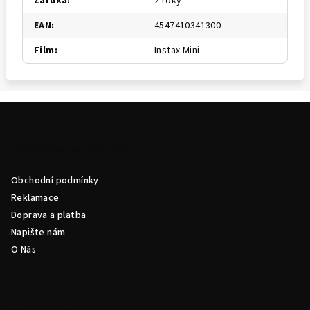
Záruka
:
2 roky
EAN
:
4547410341300
Film
:
Instax Mini
Z
á
p
Informace pro vás
a
Obchodní podmínky
t
Reklamace
í
Doprava a platba
Napište nám
O Nás