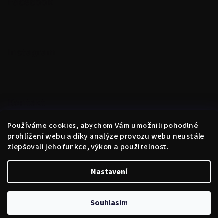
Facebook
Instagram
Kontakt
obchod
@
instantne.cz
Používáme cookies, abychom Vám umožnili pohodlné
+420 720 025 433
prohlížení webu a díky analýze provozu webu neustále
zlepšovali jeho funkce, výkon a použitelnost.
Nastavení
Copyright 2026
Instantně
. Všechna práva vyhrazena.
Upravit
nastavení cookies
Souhlasím
Vytvořil Shoptet