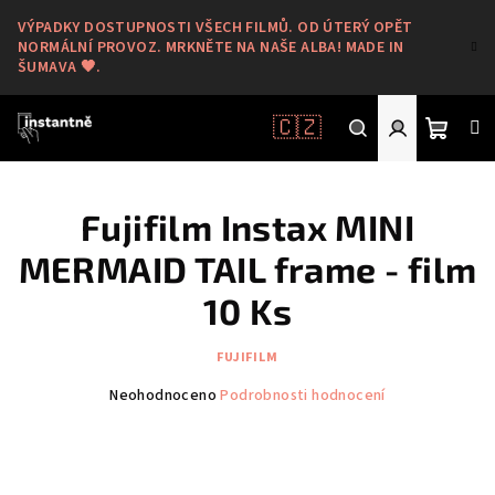
Přejít
VÝPADKY DOSTUPNOSTI VŠECH FILMŮ. OD ÚTERÝ OPĚT
na
NORMÁLNÍ PROVOZ. MRKNĚTE NA NAŠE ALBA! MADE IN
obsah
ŠUMAVA 🖤.
🇨🇿
Nákup
Hledat
Přihlášení
Fujifilm Instax MINI
košík
MERMAID TAIL frame - film
10 Ks
FUJIFILM
Průměrné
Neohodnoceno
Podrobnosti hodnocení
hodnocení
produktu
je
0,0